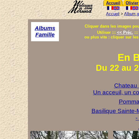
Accueil
Olivier
Accueil
>
Album g
Cliquer dans les images pour
Albums
Utiliser :::
<< Préc.
:::
Famille
ou plus vite : cliquer sur l
En 
Du 22 au 
Chateau 
Un acceuil, un c
Pommard
Basilique Sainte
-