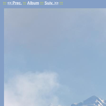
:::
<< Prec.
:::
Album
:::
Suiv. >>
:::