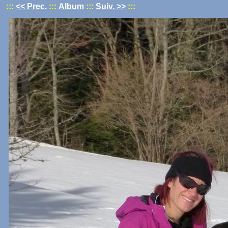
:::
<< Prec.
:::
Album
:::
Suiv. >>
:::