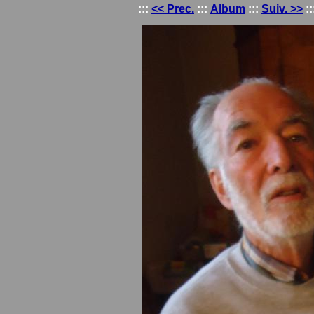
:::
<< Prec.
:::
Album
:::
Suiv. >>
::