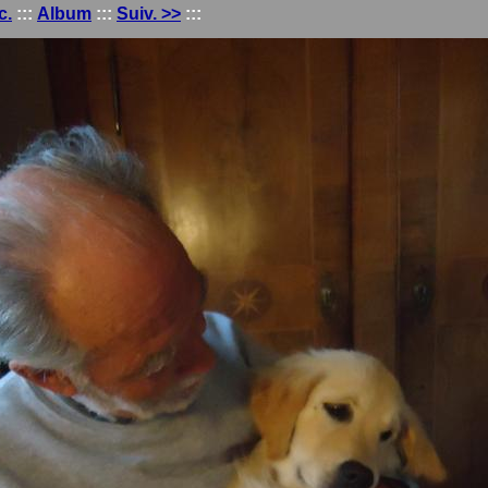
c.
:::
Album
:::
Suiv. >>
:::