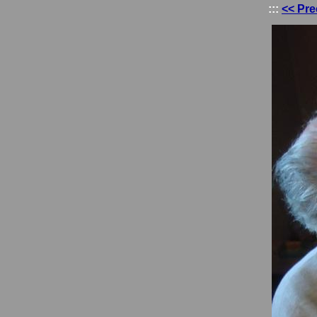
:::
<< Pre