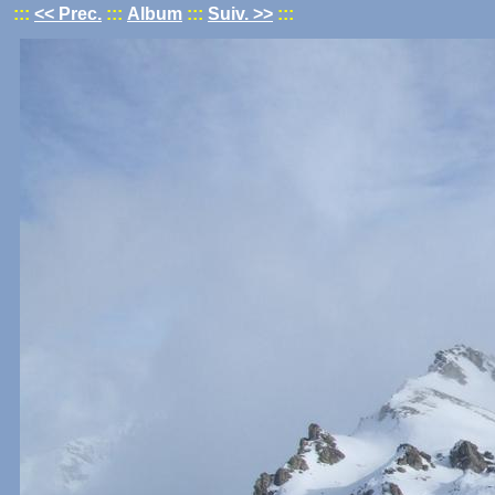
:::
<< Prec.
:::
Album
:::
Suiv. >>
:::