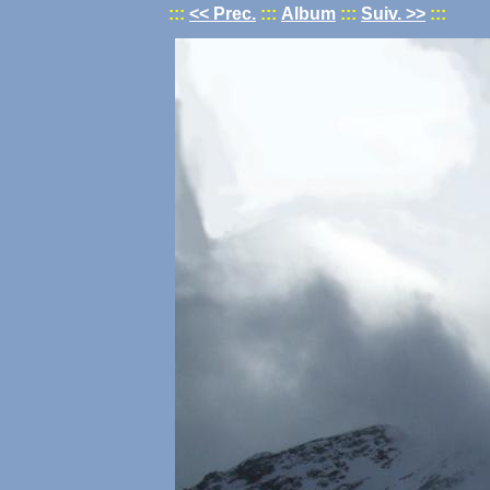
:::
<< Prec.
:::
Album
:::
Suiv. >>
:::