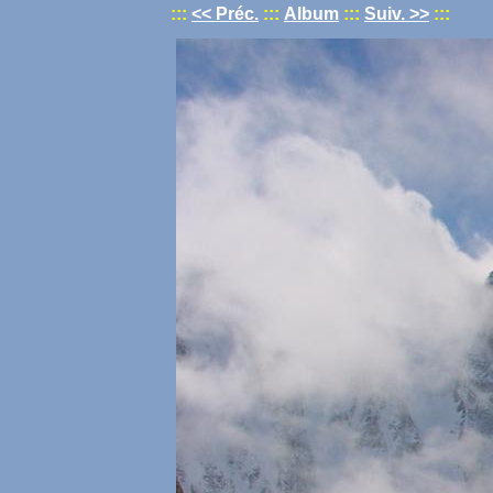
:::
<< Préc.
:::
Album
:::
Suiv. >>
:::