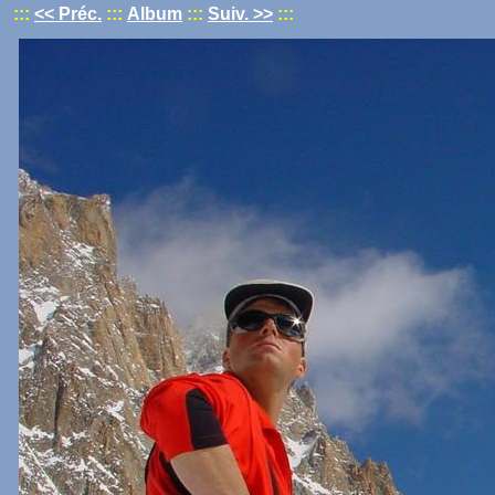
:::
<< Préc.
:::
Album
:::
Suiv. >>
:::