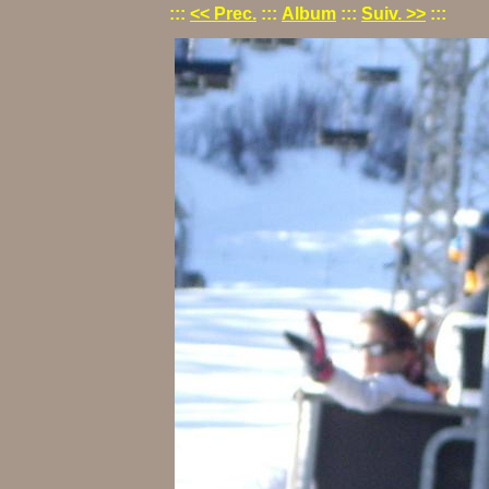
:::
<< Prec.
:::
Album
:::
Suiv. >>
:::