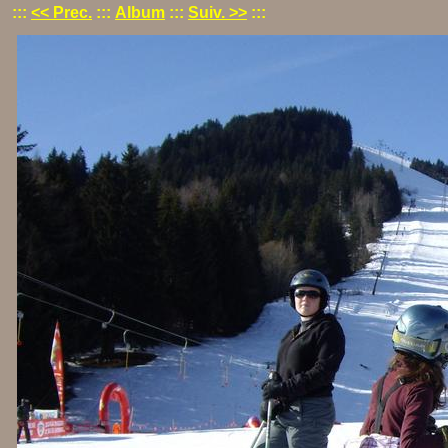
:::
<< Prec.
:::
Album
:::
Suiv. >>
:::