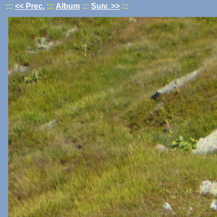
:::
<< Prec.
:::
Album
:::
Suiv. >>
:::