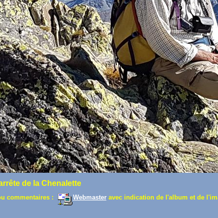
arrête de la Chenalette
ou commentaires :
Webmaster
avec indication de l'album et de l'im