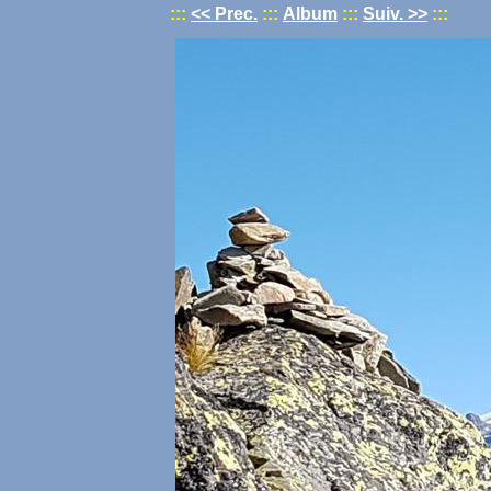
:::
<< Prec.
:::
Album
:::
Suiv. >>
:::