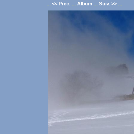
:::
<< Prec.
:::
Album
:::
Suiv. >>
:::