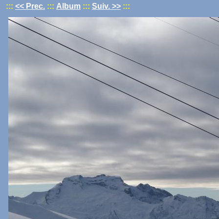
:::
<< Prec.
:::
Album
:::
Suiv. >>
:::