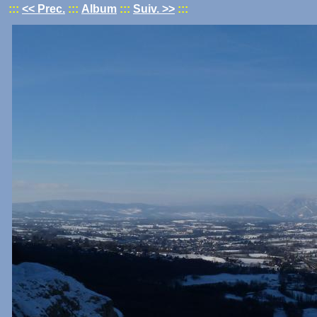
:::
<< Prec.
:::
Album
:::
Suiv. >>
:::