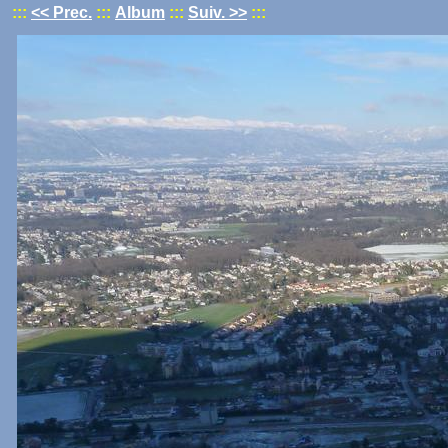
:::
<< Prec.
:::
Album
:::
Suiv. >>
:::