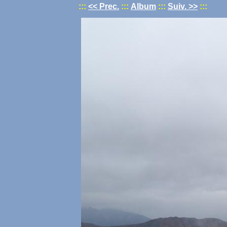
:::
<< Prec.
:::
Album
:::
Suiv. >>
:::