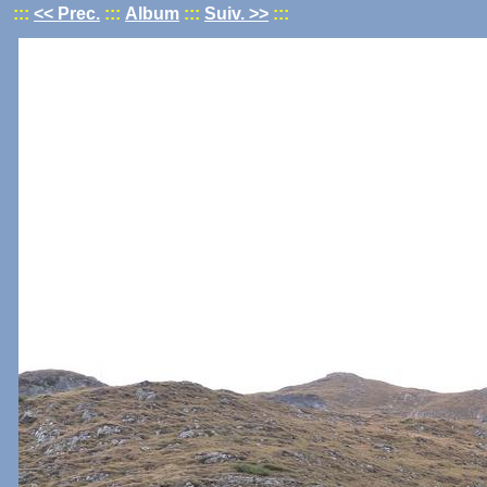
:::
<< Prec.
:::
Album
:::
Suiv. >>
:::