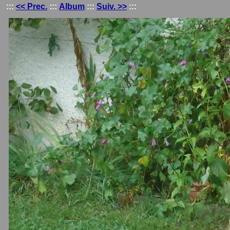
:::
<< Prec.
:::
Album
:::
Suiv. >>
:::