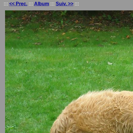
:::
<< Prec.
:::
Album
:::
Suiv. >>
:::