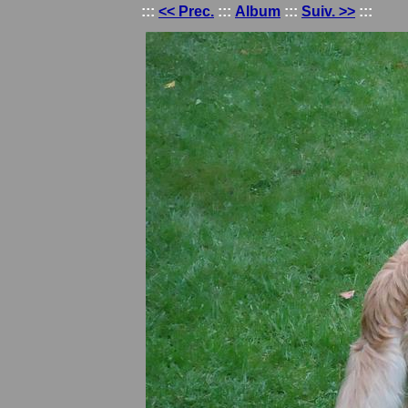
:::
<< Prec.
:::
Album
:::
Suiv. >>
:::