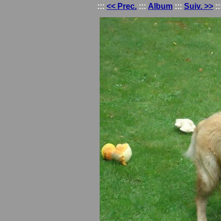
:::
<< Prec.
:::
Album
:::
Suiv. >>
::