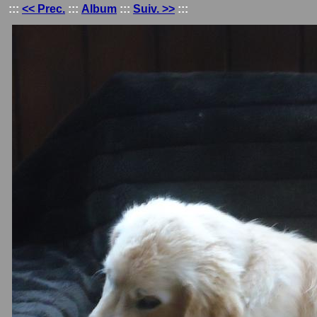
:::
<< Prec.
:::
Album
:::
Suiv. >>
:::