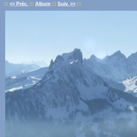
:::
<< Préc.
:::
Album
:::
Suiv. >>
:::