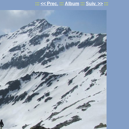
:::
<< Prec.
:::
Album
:::
Suiv. >>
:::