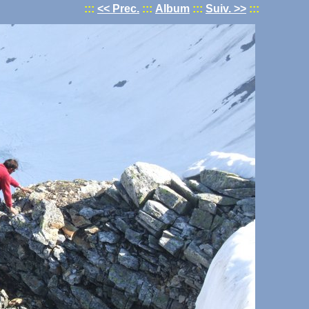
:::
<< Prec.
:::
Album
:::
Suiv. >>
:::