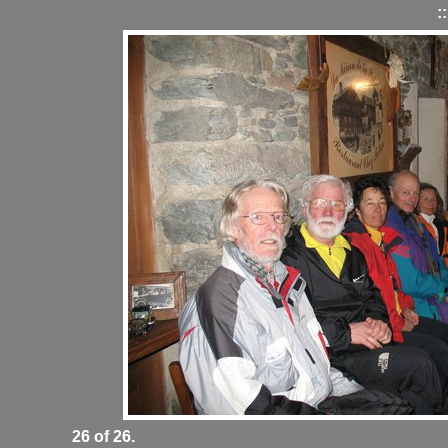
:
26 of 26.