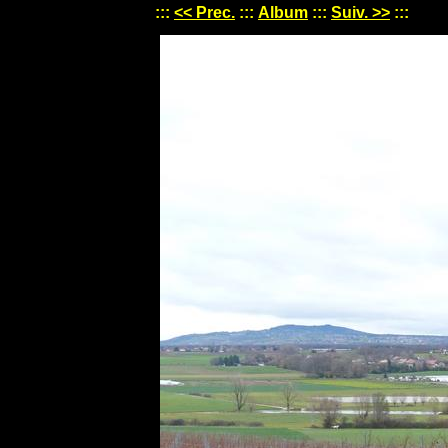
:::
<< Prec.
:::
Album
:::
Suiv. >>
:::