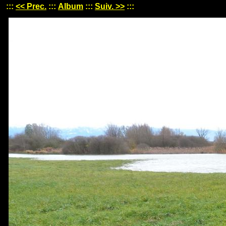
:::
<< Prec.
:::
Album
:::
Suiv. >>
:::