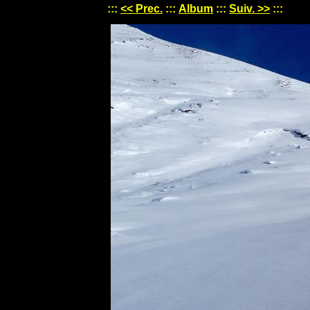
:::
<< Prec.
:::
Album
:::
Suiv. >>
:::