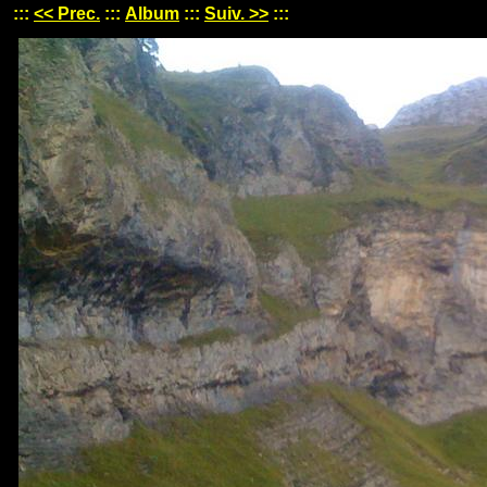
:::
<< Prec.
:::
Album
:::
Suiv. >>
:::