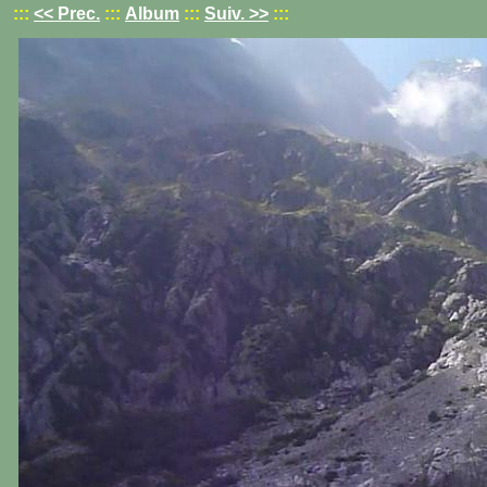
:::
<< Prec.
:::
Album
:::
Suiv. >>
:::