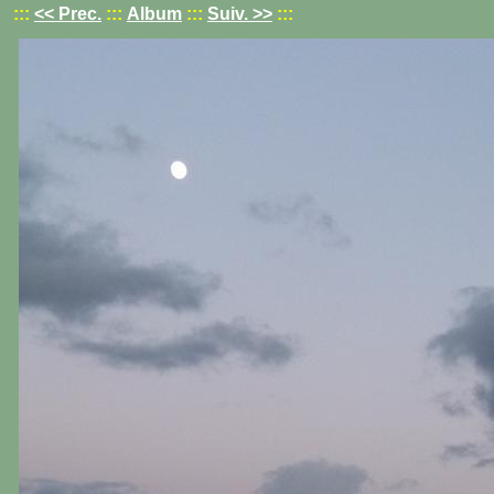
:::
<< Prec.
:::
Album
:::
Suiv. >>
:::