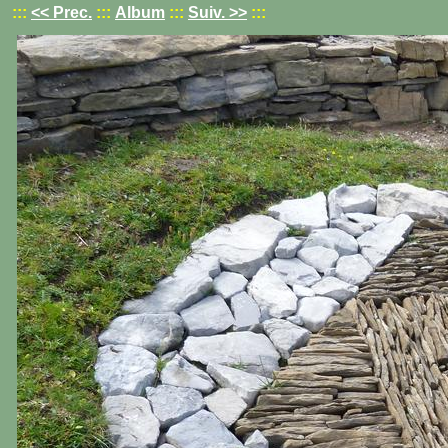
:::
<< Prec.
:::
Album
:::
Suiv. >>
:::