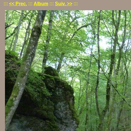
:::
<< Prec.
:::
Album
:::
Suiv. >>
:::