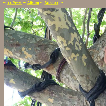
:::
<< Prec.
:::
Album
:::
Suiv. >>
:::