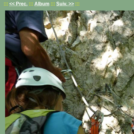
:::
<< Prec.
:::
Album
:::
Suiv. >>
:::