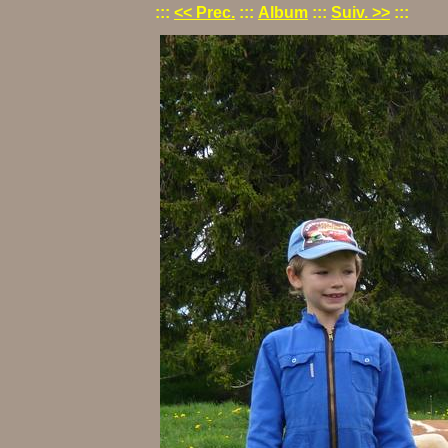
:::
<< Prec.
:::
Album
:::
Suiv. >>
:::