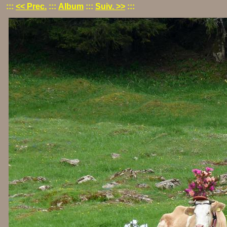
:::
<< Prec.
:::
Album
:::
Suiv. >>
:::