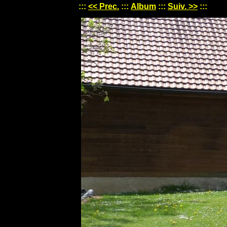
:::
<< Prec.
:::
Album
:::
Suiv. >>
:::