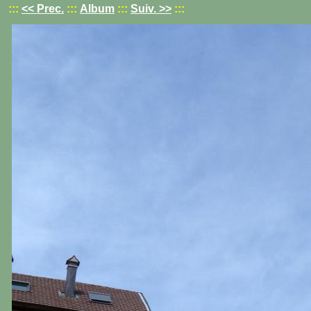
:::
<< Prec.
:::
Album
:::
Suiv. >>
:::