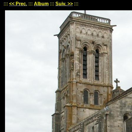
:::
<< Prec.
:::
Album
:::
Suiv. >>
:::