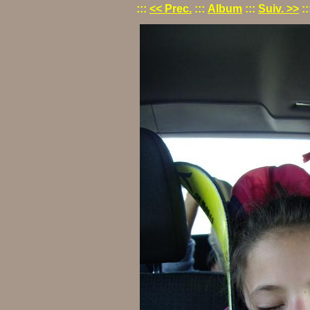
:::
<< Prec.
:::
Album
:::
Suiv. >>
::