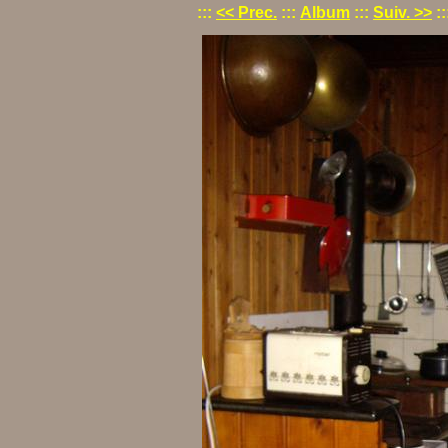
:::
<< Prec.
:::
Album
:::
Suiv. >>
::