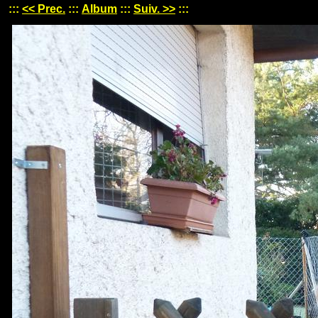
:::
<< Prec.
:::
Album
:::
Suiv. >>
:::