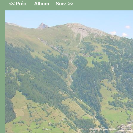
:::
<< Préc.
:::
Album
:::
Suiv. >>
:::