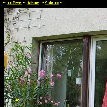
:::
<< Préc.
:::
Album
:::
Suiv. >>
:::