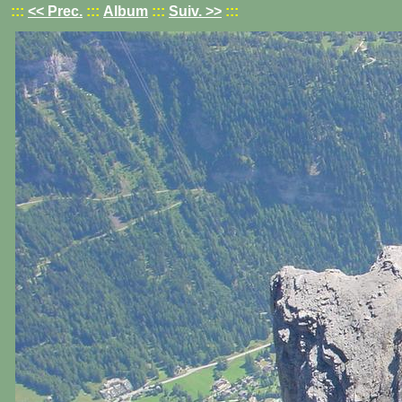
:::
<< Prec.
:::
Album
:::
Suiv. >>
:::