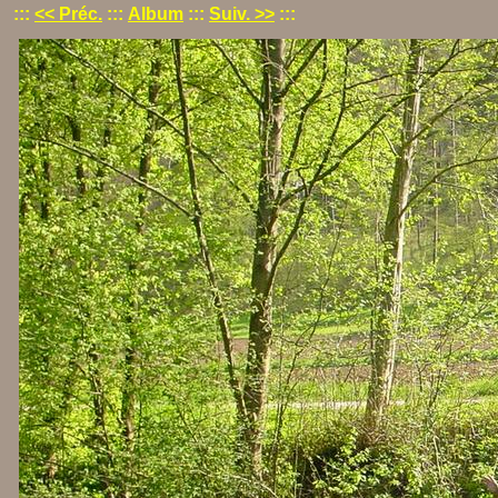
:::
<< Préc.
:::
Album
:::
Suiv. >>
:::